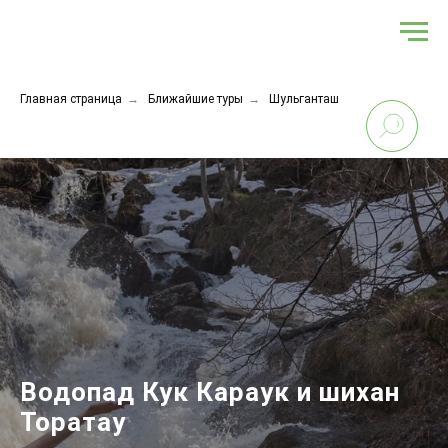
Главная страница
→
Ближайшие туры
→
Шульганташ
Водопад Кук Караук и шихан
Торатау