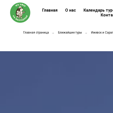
Главная
О нас
Календарь тур
Конт
Главная страница
→
Ближайшие туры
→
Ижевск и Сара