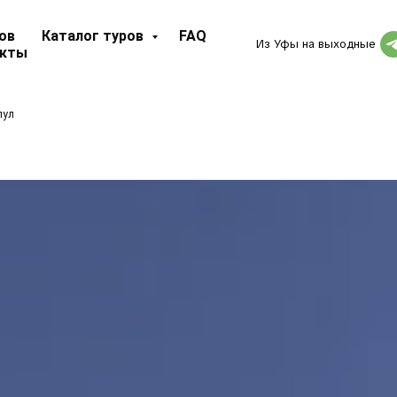
ов
Каталог туров
FAQ
Из Уфы на выходные
акты
пул