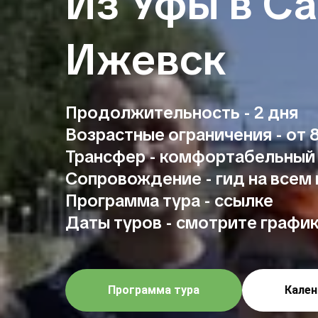
Из Уфы в Са
Ижевск
Продолжительность - 2 дня
Возрастные ограничения - от 8
Трансфер - комфортабельный 
Сопровождение - гид на всем
Программа тура - ссылке
Даты туров - смотрите графи
Программа тура
Кален