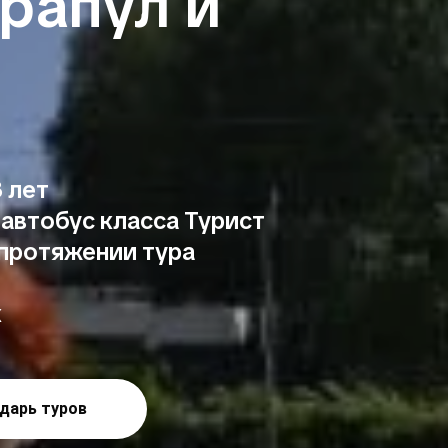
рапул и
 лет
автобус класса Турист
 протяжении тура
к
дарь туров